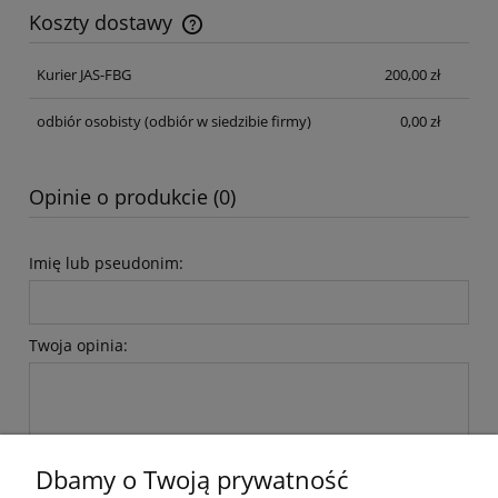
Koszty dostawy
Cena nie zawiera ewentualnych kosztów płatności
Kurier JAS-FBG
200,00 zł
odbiór osobisty
(odbiór w siedzibie firmy)
0,00 zł
Opinie o produkcie (0)
Imię lub pseudonim:
Twoja opinia:
Dbamy o Twoją prywatność