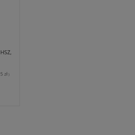
 HSZ,
5 zł
)