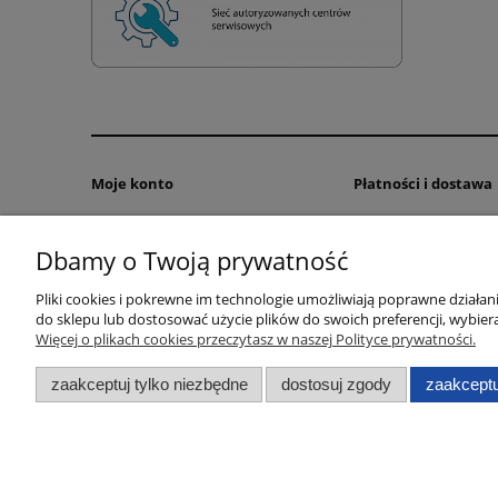
Moje konto
Płatności i dostawa
Twoje zamówienia
Formy płatności
Dbamy o Twoją prywatność
Ustawienia konta
Czas realizacji zamów
Przechowalnia
Pliki cookies i pokrewne im technologie umożliwiają poprawne działa
do sklepu lub dostosować użycie plików do swoich preferencji, wybiera
Więcej o plikach cookies przeczytasz w naszej Polityce prywatności.
zaakceptuj tylko niezbędne
dostosuj zgody
zaakceptu