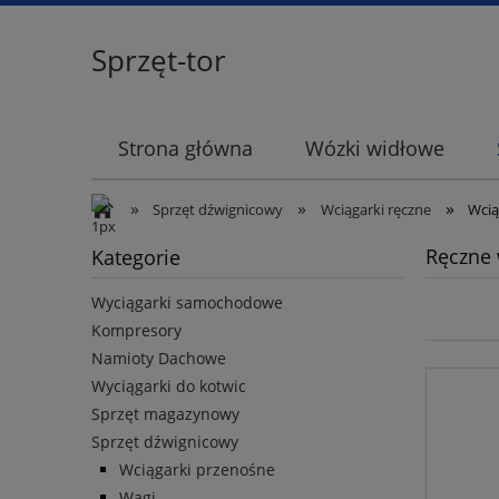
Sprzęt-tor
Strona główna
Wózki widłowe
»
»
»
Sprzęt dźwignicowy
Wciągarki ręczne
Wcią
Ręczne 
Kategorie
Wyciągarki samochodowe
Kompresory
Namioty Dachowe
Wyciągarki do kotwic
Sprzęt magazynowy
Sprzęt dźwignicowy
Wciągarki przenośne
Wagi