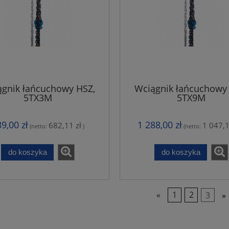
gnik łańcuchowy HSZ,
Wciągnik łańcuchowy
5TX3M
5TX9M
9,00 zł
1 288,00 zł
682,11 zł
1 047,1
(netto:
)
(netto:
do koszyka
do koszyka
«
1
2
3
»