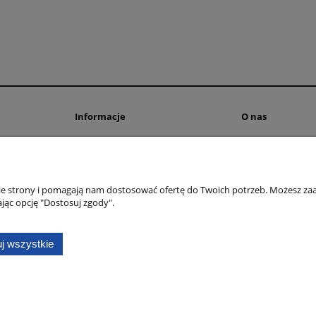
Informacje
O nas
Polityka prywatności
Blog
ienia
Polityka cookies
Kontakt i dane fi
Informacje o leasingu
O firmie
nie strony i pomagają nam dostosować ofertę do Twoich potrzeb. Możesz zaa
Regulamin
jąc opcję "Dostosuj zgody".
j wszystkie
Sklep internetowy Shoper.pl